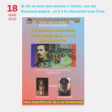
18
Și cât va avea țara aceasta o istorie, cea mai
frumoasă pagină...va fi a lui Alexandru Ioan Cuza
MAR
2020