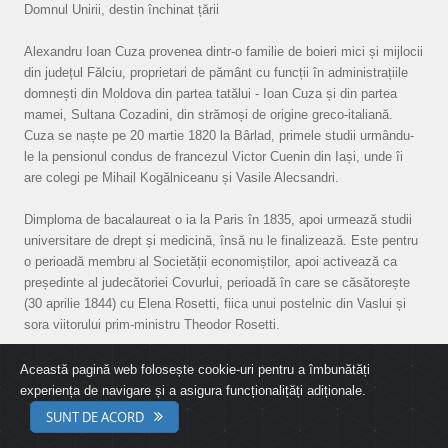
Domnul Unirii, destin închinat țării
Alexandru Ioan Cuza provenea dintr-o familie de boieri mici și mijlocii
din județul Fălciu, proprietari de pământ cu funcții în administrațiile
domnești din Moldova din partea tatălui - Ioan Cuza și din partea
mamei, Sultana Cozadini, din strămoși de origine greco-italiană.
Cuza se naște pe 20 martie 1820 la Bârlad, primele studii urmându-
le la pensionul condus de francezul Victor Cuenin din Iași, unde îi
are colegi pe Mihail Kogălniceanu și Vasile Alecsandri.
Dimploma de bacalaureat o ia la Paris în 1835, apoi urmează studii
universitare de drept și medicină, însă nu le finalizează. Este pentru
o perioadă membru al Societății economiștilor, apoi activează ca
președinte al judecătoriei Covurlui, perioadă în care se căsătorește
(30 aprilie 1844) cu Elena Rosetti, fiica unui postelnic din Vaslui și
sora viitorului prim-ministru Theodor Rosetti.
Evenimentele din 1848 îl găsesc pe Alexandru Ioan Cuza în
Această pagină web folosește cookie-uri pentru a îmbunătăți
Moldova, evenimente în cadrul cărora ocupă un rol secund din cauza
experiența de navigare și a asigura funcționalițăți adiționale.
eficienței domnitorului Mihail Sturza care pune capăt tuturor
SUNT DE ACORD
tentativelor mișcării revoluționare. Revoluționarii sfârșesc prin a fi