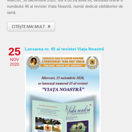
Miercuri, 30 decembrie 2020, ora 9.00,va avea loc lansarea online a
numărului 46 al revistei Viața Noastră, număr dedicat sărbătorilor de
iarnă.
CITEȘTE MAI MULT
25
Lansarea nr. 45 al revistei Viața Noastră
NOV
2020