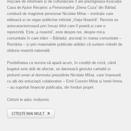
mișcare de informare și de culturalizare îl are prestigioasa Asociație
Casa de Ajutor Reciproc a Pensionarilor „Elena Cuza” din Bârlad,
condusă de magistrat pensionar Nicolaie Mihai – instituție care
editează și un organ publicitar intitulat „Viața Noastră”. Revista se
autocaracterizează prin însuși titlul care îl poartă și care o
reprezintă. Este „a noastră”, este despre noi, despre mica
comunitate în care trăim – Bârladul, ancorați în marea comunitate –
România – și prin materialele publicate arătăm că suntem mândri de
obârșia noastră națională.
Posibilitatea ca revista să apară acum, în condiții de criză, când
bugetul este atât de afectat, se datorează gestului caritabil și
profund uman al domnului președinte Nicolaie Mihai, care împreună
cu alți doi entuziaști colaboratori – Emil Cosmin Mihai și Ionel Irimia
– au suportat financiar publicația, din fonduri proprii.
Cititorii le aduc mulțumiri.
CITEȘTE MAI MULT