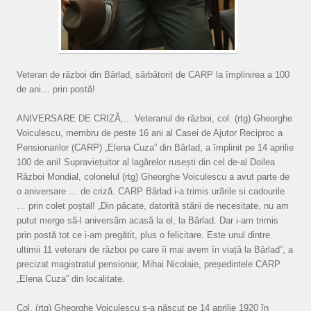
Veteran de război din Bârlad, sărbătorit de CARP la împlinirea a 100
de ani… prin postă!
ANIVERSARE DE CRIZĂ‚… Veteranul de război, col. (rtg) Gheorghe
Voiculescu, membru de peste 16 ani al Casei de Ajutor Reciproc a
Pensionarilor (CARP) „Elena Cuza” din Bârlad, a împlinit pe 14 aprilie
100 de ani! Supraviețuitor al lagărelor rusești din cel de-al Doilea
Război Mondial, colonelul (rtg) Gheorghe Voiculescu a avut parte de
o aniversare … de criză. CARP Bârlad i-a trimis urãrile si cadourile
… prin colet poștal! „Din păcate, datorită stării de necesitate, nu am
putut merge să-l aniversăm acasă la el, la Bârlad. Dar i-am trimis
prin postă tot ce i-am pregătit, plus o felicitare. Este unul dintre
ultimii 11 veterani de război pe care îi mai avem în viață la Bârlad”, a
precizat magistratul pensionar, Mihai Nicolaie, președintele CARP
„Elena Cuza” din localitate.
Col. (rtg) Gheorghe Voiculescu s-a născut pe 14 aprilie 1920 în