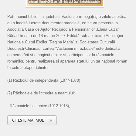
Patrimoniul bibliofil al județului Vaslui se îmbogățește zilele acestea
cu o inedită lucrare documentar-omagială, ce se va prezenta la
Asociația Casa de Ajutor Reciproc a Pensionarilor „Elena Cuza”
Bârlad în data de 18 martie 2020. Editată sub auspiciile Asociației
Naționale Cultul Eroilor ”Regina Maria” și Societatea Culturală
București-Chișinău, cartea ”Vasluienii în războaie” este dedicată
comemorării și omagierii eroilor și participanților la războaiele
românilor, pentru realizarea și apărarea statului unitar național român
în cele 3 etape definitorii:
(1) Războiul de independență (1877-1878)
(2) Războaiele de întregire a neamului:
- Războaiele balcanice (1912-1913);
CITEȘTE MAI MULT