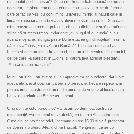
nu l-a iubit pe Eminescu”? Orice om, în care bate o inimă de român
adevărat, se simte emoționat când citește poeziile pline de farmec,
care te fac să vezi cu ochii minții universul mirific al naturii care în
lirica eminesciană prinde viață și devine o stare de suflet. Sau când
citim poezia cu caracter patriotic, atunci sufletul vibrează de mândrie
știind că suntem urmașii celor care „cu plugul și cu spada” și-au
apărat moșia, au alungat peste Dunăre „acea grindin-oțelită” în urma
căreia s-a întins „Falnic Armia Română”. L-au iubit cei care l-au
înțeles și care au simțit la fel ca el, nu l-au iubit neprietenii neamului,
cei pe care i-a satirizat în „Doina” și cărora le-a adresat blestemul:
„Mânca-le-ar inima câinii”.
Mulți l-au iubit, l-au stimat și l-au apreciat ca pe o valoare, dar iubire
adevărată a avut doar din partea a 3 persoane, fiecare implicată în
profunzimea acestui sentiment din punctul de vedere al locului care
l-a avut în relația cu Eminescu – omul.
Cine sunt aceste persoane? Vă lăsăm pe dumneavoastră să
descoperiți! Evenimentul se va desfășura în sala Alexandru Ioan
Cuza din incinta Asociației, începând cu ora 15.00 și va fi prezentat
de doamna profesor Alexandrina Pascal. Menționăm că se vor
respecta normele de igienă și distanțare impuse de starea de alertă.