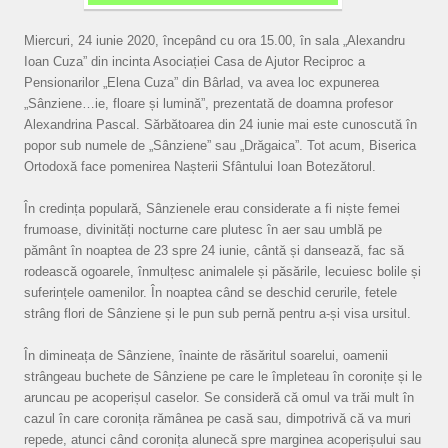
Miercuri, 24 iunie 2020, începând cu ora 15.00, în sala „Alexandru
Ioan Cuza” din incinta Asociației Casa de Ajutor Reciproc a
Pensionarilor „Elena Cuza” din Bârlad, va avea loc expunerea
„Sânziene…ie, floare și lumină”, prezentată de doamna profesor
Alexandrina Pascal. Sărbătoarea din 24 iunie mai este cunoscută în
popor sub numele de „Sânziene” sau „Drăgaica”. Tot acum, Biserica
Ortodoxă face pomenirea Nașterii Sfântului Ioan Botezătorul.
În credința populară, Sânzienele erau considerate a fi niște femei
frumoase, divinități nocturne care plutesc în aer sau umblă pe
pământ în noaptea de 23 spre 24 iunie, cântă și dansează, fac să
rodească ogoarele, înmulțesc animalele și păsările, lecuiesc bolile și
suferințele oamenilor. În noaptea când se deschid cerurile, fetele
strâng flori de Sânziene și le pun sub pernă pentru a-și visa ursitul.
În dimineața de Sânziene, înainte de răsăritul soarelui, oamenii
strângeau buchete de Sânziene pe care le împleteau în coronițe și le
aruncau pe acoperișul caselor. Se consideră că omul va trăi mult în
cazul în care coronița rămânea pe casă sau, dimpotrivă că va muri
repede, atunci când coronița alunecă spre marginea acoperișului sau