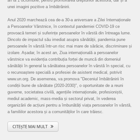
an la 1 octombrie, pentru promovarea drepturilor acestora, dar și a
unei imagini pozitive a îmbătrânirii.
Anul 2020 marchează cea de-a 30-a aniversare a Zilei Internaționale
a Persoanelor Vârstnice, în contextul pandemiei COVID-19 ce
provoacă temeri și suferințe persoanelor în vârstă din întreaga lume.
Dincolo de impactul său imediat asupra sănătății, pandemia pune
persoanele în vârstă într-un risc mai mare de sărăcie, discriminare și
izolare. Așadar, în acest an, Ziua internațională a persoanelor
vârstnice va evidenția contribuția forței de muncă din domeniul
sănătății în general la sănătatea persoanelor în vârstă în special, cu
o recunoaștere specială a profesiei de asistent medical, potrivit
www.un.org. De asemenea, va promova "Deceniul îmbătrânirii în
condiții bune de sănătate (2020-2030)", o oportunitate de a reuni
guverne, societatea civilă, agențiile internaționale, profesioniștii,
mediul academic, mass-media și sectorul privat, în vederea
organizării de acțiuni pentru a îmbunătăți viața persoanelor în vârstă,
a familiilor acestora și a comunităților în care trăiesc.
CITEȘTE MAI MULT