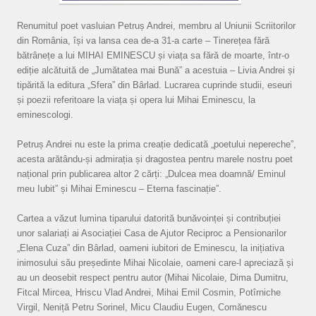
Renumitul poet vasluian Petruș Andrei, membru al Uniunii Scriitorilor
din România, își va lansa cea de-a 31-a carte – Tinerețea fără
bătrânețe a lui MIHAI EMINESCU și viața sa fără de moarte, într-o
ediție alcătuită de „Jumătatea mai Bună” a acestuia – Livia Andrei și
tipărită la editura „Sfera” din Bârlad. Lucrarea cuprinde studii, eseuri
și poezii referitoare la viața și opera lui Mihai Eminescu, la
eminescologi.
Petruș Andrei nu este la prima creație dedicată „poetului nepereche”,
acesta arătându-și admirația și dragostea pentru marele nostru poet
național prin publicarea altor 2 cărți: „Dulcea mea doamnă/ Eminul
meu Iubit” și Mihai Eminescu – Eterna fascinație”.
Cartea a văzut lumina tiparului datorită bunăvoinței și contribuției
unor salariați ai Asociației Casa de Ajutor Reciproc a Pensionarilor
„Elena Cuza” din Bârlad, oameni iubitori de Eminescu, la inițiativa
inimosului său președinte Mihai Nicolaie, oameni care-l apreciază și
au un deosebit respect pentru autor (Mihai Nicolaie, Dima Dumitru,
Fitcal Mircea, Hriscu Vlad Andrei, Mihai Emil Cosmin, Potîrniche
Virgil, Neniță Petru Sorinel, Micu Claudiu Eugen, Comănescu