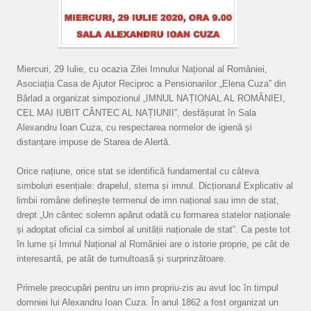
Miercuri, 29 Iulie, cu ocazia Zilei Imnului Național al României,
Asociația Casa de Ajutor Reciproc a Pensionarilor „Elena Cuza” din
Bârlad a organizat simpozionul „IMNUL NAȚIONAL AL ROMÂNIEI,
CEL MAI IUBIT CÂNTEC AL NAȚIUNII”, desfășurat în Sala
Alexandru Ioan Cuza, cu respectarea normelor de igienă și
distanțare impuse de Starea de Alertă.
Orice națiune, orice stat se identifică fundamental cu câteva
simboluri esențiale: drapelul, stema și imnul. Dicționarul Explicativ al
limbii române definește termenul de imn național sau imn de stat,
drept „Un cântec solemn apărut odată cu formarea statelor naționale
și adoptat oficial ca simbol al unității naționale de stat”. Ca peste tot
în lume și Imnul Național al României are o istorie proprie, pe cât de
interesantă, pe atât de tumultoasă și surprinzătoare.
Primele preocupări pentru un imn propriu-zis au avut loc în timpul
domniei lui Alexandru Ioan Cuza. În anul 1862 a fost organizat un