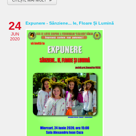
24
Expunere - Sânziene... Ie, Floare Și Lumină
JUN
2020