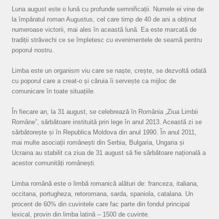
Luna august este o lună cu profunde semnificații. Numele ei vine de
la împăratul roman Augustus, cel care timp de 40 de ani a obținut
numeroase victorii, mai ales în această lună. Ea este marcată de
tradiții străvechi ce se împletesc cu evenimentele de seamă pentru
poporul nostru.
Limba este un organism viu care se naște, crește, se dezvoltă odată
cu poporul care a creat-o și căruia îi servește ca mijloc de
comunicare în toate situațiile.
În fiecare an, la 31 august, se celebrează în România „Ziua Limbii
Române”, sărbătoare instituită prin lege în anul 2013. Această zi se
sărbătorește și în Republica Moldova din anul 1990. În anul 2011,
mai multe asociații românești din Serbia, Bulgaria, Ungaria și
Ucraina au stabilit ca ziua de 31 august să fie sărbătoare națională a
acestor comunități românești.
Limba română este o limbă romanică alături de: franceza, italiana,
occitana, portugheza, retoromana, sarda, spaniola, catalana. Un
procent de 60% din cuvintele care fac parte din fondul principal
lexical, provin din limba latină – 1500 de cuvinte.