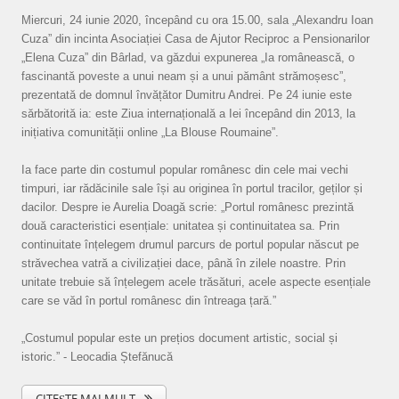
Miercuri, 24 iunie 2020, începând cu ora 15.00, sala „Alexandru Ioan
Cuza” din incinta Asociației Casa de Ajutor Reciproc a Pensionarilor
„Elena Cuza” din Bârlad, va găzdui expunerea „Ia românească, o
fascinantă poveste a unui neam și a unui pământ strămoșesc”,
prezentată de domnul învățător Dumitru Andrei. Pe 24 iunie este
sărbătorită ia: este Ziua internațională a Iei începând din 2013, la
inițiativa comunității online „La Blouse Roumaine”.
Ia face parte din costumul popular românesc din cele mai vechi
timpuri, iar rădăcinile sale își au originea în portul tracilor, geților și
dacilor. Despre ie Aurelia Doagă scrie: „Portul românesc prezintă
două caracteristici esențiale: unitatea și continuitatea sa. Prin
continuitate înțelegem drumul parcurs de portul popular născut pe
străvechea vatră a civilizației dace, până în zilele noastre. Prin
unitate trebuie să înțelegem acele trăsături, acele aspecte esențiale
care se văd în portul românesc din întreaga țară.”
„Costumul popular este un prețios document artistic, social și
istoric.” - Leocadia Ștefănucă
CITEȘTE MAI MULT