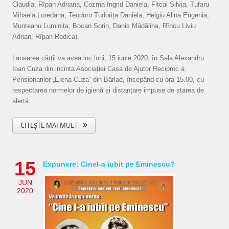
Claudia, Rîpan Adriana, Cozma Ingrid Daniela, Fitcal Silvia, Tufaru
Mihaela Loredana, Teodoru Tudorița Daniela, Helgiu Alina Eugenia,
Munteanu Luminița, Bocan Sorin, Daniș Mădălina, Rîncu Liviu
Adrian, Rîpan Rodica).
Lansarea cărții va avea loc luni, 15 iunie 2020, în Sala Alexandru
Ioan Cuza din incinta Asociației Casa de Ajutor Reciproc a
Pensionarilor „Elena Cuza” din Bârlad, începând cu ora 15.00, cu
respectarea normelor de igienă și distanțare impuse de starea de
alertă.
CITEȘTE MAI MULT
15
Expunere: Cinel-a iubit pe Eminescu?
JUN
2020