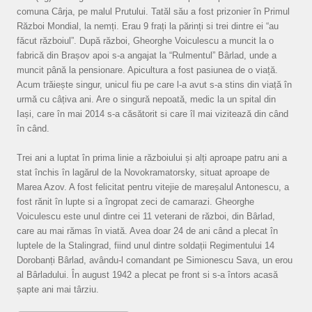
comuna Cârja, pe malul Prutului. Tatăl său a fost prizonier în Primul
Război Mondial, la nemți. Erau 9 frați la părinți si trei dintre ei “au
făcut războiul”. După război, Gheorghe Voiculescu a muncit la o
fabrică din Brașov apoi s-a angajat la “Rulmentul” Bârlad, unde a
muncit până la pensionare. Apicultura a fost pasiunea de o viață.
Acum trăiește singur, unicul fiu pe care l-a avut s-a stins din viață în
urmă cu câțiva ani. Are o singură nepoată, medic la un spital din
Iași, care în mai 2014 s-a căsătorit si care îl mai vizitează din când
în când.
Trei ani a luptat în prima linie a războiului și alți aproape patru ani a
stat închis în lagărul de la Novokramatorsky, situat aproape de
Marea Azov. A fost felicitat pentru vitejie de mareșalul Antonescu, a
fost rănit în lupte si a îngropat zeci de camarazi. Gheorghe
Voiculescu este unul dintre cei 11 veterani de război, din Bârlad,
care au mai rămas în viată. Avea doar 24 de ani când a plecat în
luptele de la Stalingrad, fiind unul dintre soldații Regimentului 14
Dorobanți Bârlad, avându-l comandant pe Simionescu Sava, un erou
al Bârladului. În august 1942 a plecat pe front si s-a întors acasă
șapte ani mai târziu.