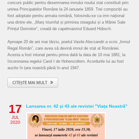
concurs public pentru desemnarea imnului noului stat constituit prin
unirea Principatelor Române la 24 ianuarie 1859. Trei compoziții au
fost adoptate pentru armata română, folosindu-se ca imn național
una dintre ele, „Marș triumfal și primirea steagului și a Măriei Sale
Prințul Domnitor”, creată de capelmaistrul Eduard Hübsch.
Aproape 20 de ani mai târziu, poetul Vasile Alecsandri a scris „Imnul
Regal Român”, care avea să devină imnul de stat al României.
Acesta a fost intonat pentru prima dată la data de 10 mai 1881, la
încoronarea regelui Carol I de Hohenzollern. Acordurile lui au fost
auzite în țara noastră până în anul 1947.
CITEȘTE MAI MULT
17
Lansarea nr. 42 și 43 ale revistei "Viața Noastră"
JUL
2020