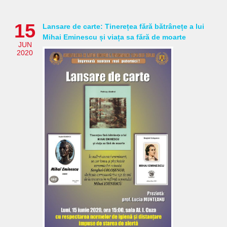
15
Lansare de carte: Tinerețea fără bătrânețe a lui
Mihai Eminescu și viața sa fără de moarte
JUN
2020